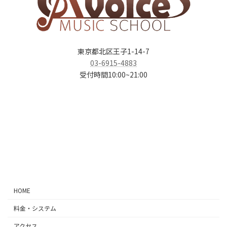
東京都北区王子1-14-7
03-6915-4883
受付時間10:00~21:00
ア
ア
ア
ア
イ
イ
イ
イ
コ
コ
コ
コ
ン
ン
ン
ン
リ
リ
リ
リ
ン
ン
ン
ン
ク
ク
ク
ク
HOME
料金・システム
アクセス