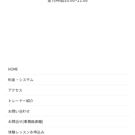
ア
ア
ア
ア
イ
イ
イ
イ
コ
コ
コ
コ
ン
ン
ン
ン
リ
リ
リ
リ
ン
ン
ン
ン
ク
ク
ク
ク
HOME
料金・システム
アクセス
トレーナー紹介
お問い合わせ
お問合せ(事務局直轄)
体験レッスンお申込み