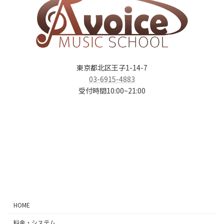
東京都北区王子1-14-7
03-6915-4883
受付時間10:00~21:00
ア
ア
ア
ア
イ
イ
イ
イ
コ
コ
コ
コ
ン
ン
ン
ン
リ
リ
リ
リ
ン
ン
ン
ン
ク
ク
ク
ク
HOME
料金・システム