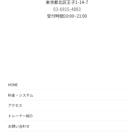
東京都北区王子1-14-7
03-6915-4883
受付時間10:00~21:00
ア
ア
ア
ア
イ
イ
イ
イ
コ
コ
コ
コ
ン
ン
ン
ン
リ
リ
リ
リ
ン
ン
ン
ン
ク
ク
ク
ク
HOME
料金・システム
アクセス
トレーナー紹介
お問い合わせ