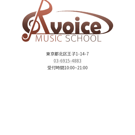
東京都北区王子1-14-7
03-6915-4883
受付時間10:00~21:00
ア
ア
ア
ア
イ
イ
イ
イ
コ
コ
コ
コ
ン
ン
ン
ン
リ
リ
リ
リ
ン
ン
ン
ン
ク
ク
ク
ク