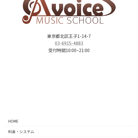
東京都北区王子1-14-7
03-6915-4883
受付時間10:00~21:00
ア
ア
ア
ア
イ
イ
イ
イ
コ
コ
コ
コ
ン
ン
ン
ン
リ
リ
リ
リ
ン
ン
ン
ン
ク
ク
ク
ク
HOME
料金・システム