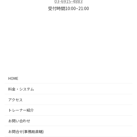
03-6915-4883
受付時間10:00~21:00
ア
ア
ア
ア
イ
イ
イ
イ
コ
コ
コ
コ
ン
ン
ン
ン
リ
リ
リ
リ
ン
ン
ン
ン
ク
ク
ク
ク
HOME
料金・システム
アクセス
トレーナー紹介
お問い合わせ
お問合せ(事務局直轄)