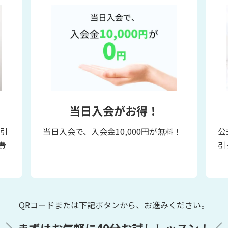
！
当日入会がお得！
割引
当日入会で、入会金10,000円が無料！
公
費
引
QRコードまたは下記ボタンから、お進みください。
＼
／
まずはお気軽に
40分お試し
レッスン！