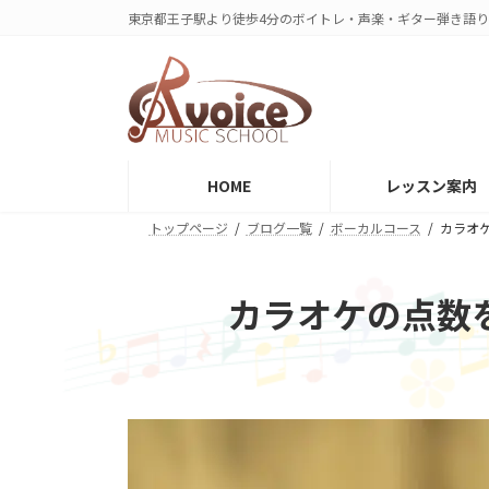
コ
ナ
東京都王子駅より徒歩4分のボイトレ・声楽・ギター弾き語り教室
ン
ビ
テ
ゲ
ン
ー
ツ
シ
へ
ョ
ス
ン
HOME
レッスン案内
キ
に
ッ
移
トップページ
ブログ一覧
ボーカルコース
カラオ
プ
動
カラオケの点数