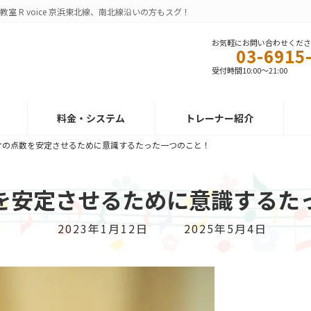
 R voice 京浜東北線、南北線沿いの方もスグ！
お気軽にお問い合わせくだ
03-6915
受付時間10:00～21:00
料金・システム
トレーナー紹介
ケの点数を安定させるために意識するたった一つのこと！
を安定させるために意識するた
最
2023年1月12日
2025年5月4日
終
更
新
日
時