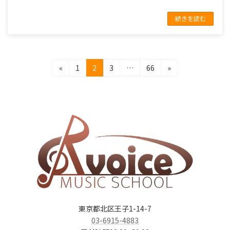
続きを読む
投
固
固
固
固
«
1
2
3
…
66
»
定
定
定
定
稿
ペ
ペ
ペ
ペ
の
ー
ー
ー
ー
ジ
ジ
ジ
ジ
ペ
ー
ジ
送
り
東京都北区王子1-14-7
03-6915-4883