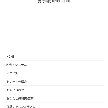
受付時間10:00~21:00
ア
ア
ア
ア
イ
イ
イ
イ
コ
コ
コ
コ
ン
ン
ン
ン
リ
リ
リ
リ
ン
ン
ン
ン
ク
ク
ク
ク
HOME
料金・システム
アクセス
トレーナー紹介
お問い合わせ
お問合せ(事務局直轄)
体験レッスンお申込み