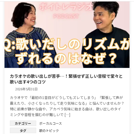
カラオケの歌い出しが苦手…！緊張せず正しい音程で堂々と
歌い出す4つのコツ
2026年5月31日
カラオケで「最初の1音目がどうしてもズレてしまう」「緊張して声が
震えたり、小さくなったりして走り気味になる」と悩んでいませんか？
特に前奏が静かな曲や、アカペラ気味に始まる曲は、歌い出しのタイ
ミングや音程を掴むのが難しいで […]
カテゴリー
ボーカルコース
タグ
歌のトピック